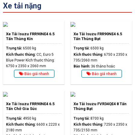
Xe tải nặng
Xe Tải Isuzu FRR90NE4 6.5
Xe Tải Isuzu FRR90NE4 6.5
Tấn Thùng Kín
Tấn Thùng Bạt
Trọng tải:
6500 kg
Trọng tải:
6500 kg
Kích thước thùng:
CC, Euro 5
Kích thước thùng:
6750 x 2350 x
Blue Power Kích thước thùng:
735/2060 mm
6750 x 2350 x 2060 mm
Bảo hành:
36 tháng hoặc
Bảo hành:
36 tháng hoặc
100.000km
Báo giá nhanh
Báo giá nhanh
100.000km
Xe Tải Isuzu FRR90NE4 6.5
Xe Tải Isuzu FVR34QE4 8 Tấn
Tấn Chở Gia Súc
Thùng Bạt
Trọng tải:
4950 kg
Trọng tải:
8700 kg
Kích thước thùng:
6600 x 2220 x
Kích thước thùng:
7250 x 2350 x
2180 mm
735/2150 mm