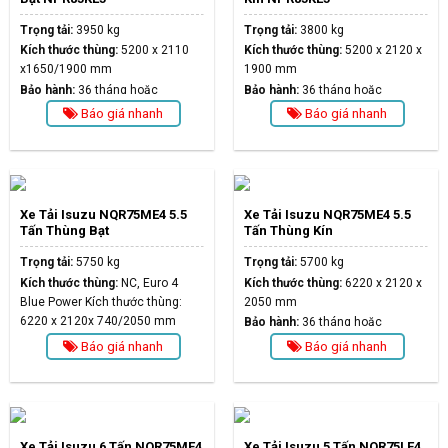
Trọng tải:
3950 kg
Trọng tải:
3800 kg
Kích thước thùng:
5200 x 2110
Kích thước thùng:
5200 x 2120 x
x1650/1900 mm
1900 mm
Bảo hành:
36 tháng hoặc
Bảo hành:
36 tháng hoặc
100.000km
100.000km
Báo giá nhanh
Báo giá nhanh
Xe Tải Isuzu NQR75ME4 5.5
Xe Tải Isuzu NQR75ME4 5.5
Tấn Thùng Bạt
Tấn Thùng Kín
Trọng tải:
5750 kg
Trọng tải:
5700 kg
Kích thước thùng:
NC, Euro 4
Kích thước thùng:
6220 x 2120 x
Blue Power Kích thước thùng:
2050 mm
6220 x 2120x 740/2050 mm
Bảo hành:
36 tháng hoặc
Bảo hành:
36 tháng hoặc
100.000km
Báo giá nhanh
Báo giá nhanh
100.000km
Xe Tải Isuzu 6 Tấn NQR75ME4
Xe Tải Isuzu 5 Tấn NQR75LE4