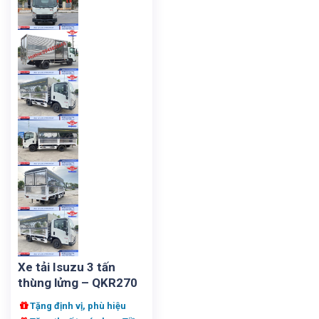
Xe tải Isuzu 3 tấn
thùng lửng – QKR270
Tặng định vị, phù hiệu