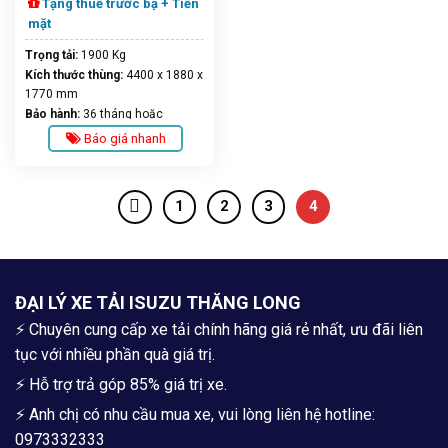
Tặng thuế trước bạ + Tiền
mặt
Trọng tải:
1900 Kg
Kích thước thùng:
4400 x 1880 x
1770 mm
Bảo hành:
36 tháng hoặc
100.000km
Báo giá nhanh
1
2
3
4
ĐẠI LÝ XE TẢI ISUZU THĂNG LONG
⚡ Chuyên cung cấp xe tải chính hãng giá rẻ nhất, ưu đãi liên
tục với nhiều phần quà giá trị.
⚡ Hỗ trợ trả góp 85% giá trị xe.
⚡ Anh chị có nhu cầu mua xe, vui lòng liên hệ hotline:
0973332333