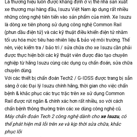
Là thương hiệu luôn được khẳng định ở vị thế nhà sản xuất
xe thương mại hàng đầu, Isuzu Việt Nam áp dụng rất nhiều
những công nghệ tiên tiến vào sản phẩm của mình. Xe Isuzu
là dòng xe tiên phong sử dụng công nghệ Common Rail
(phun dầu điện tử) và các kỹ thuật điều khiển điện tử nhằm
tối ưu hóa mức tiêu hao nhiên liệu & bảo vệ môi trường. Thế
nên, việc kiểm tra / bảo trì / sửa chữa cho xe Isuzu cần phải
được thực hiện bởi các kỹ thuật viên được đào tạo chuyên
nghiệp từ hãng Isuzu cùng các dụng cụ chẩn đoán, sửa chữa
chuyên dùng.
Với các thiết bị chẩn đoán Tech2 / G-IDSS được trang bị sẵn
sàng ở các Đại lý Isuzu chính hãng, thời gian cho việc chẩn
bệnh & khắc phục các trục trặc trên xe sử dụng Common
Rail được rút ngắn & chính xác hơn rất nhiều, so với cách
chẩn bệnh thông thường trên các xe dùng công nghệ cũ.
Máy chẩn đoán Tech 2 công nghệ dành cho
xe Isuzu
, có
thể phát hiện mã lỗi trên xe và kịp thời sửa chữa, khắc
phục lỗi